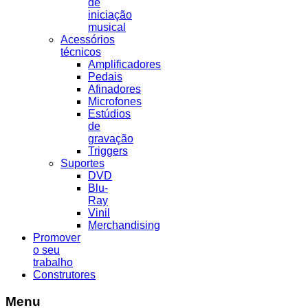
de
iniciação
musical
Acessórios
técnicos
Amplificadores
Pedais
Afinadores
Microfones
Estúdios
de
gravação
Triggers
Suportes
DVD
Blu-
Ray
Vinil
Merchandising
Promover
o seu
trabalho
Construtores
Menu