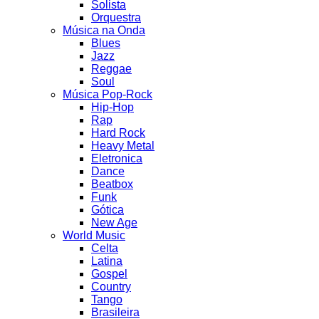
Solista
Orquestra
Música na Onda
Blues
Jazz
Reggae
Soul
Música Pop-Rock
Hip-Hop
Rap
Hard Rock
Heavy Metal
Eletronica
Dance
Beatbox
Funk
Gótica
New Age
World Music
Celta
Latina
Gospel
Country
Tango
Brasileira