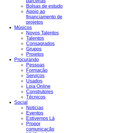
parcerias
Bolsas de estudo
Apoio ao
financiamento de
projetos
Músicos
Novos Talentos
Talentos
Consagrados
Grupos
Projetos
Procurando
Pessoas
Formação
Serviços
Usados
Loja Online
Construtores
Técnicos
Social
Noticias
Eventos
Estivemos Lá
Propor
comunicação