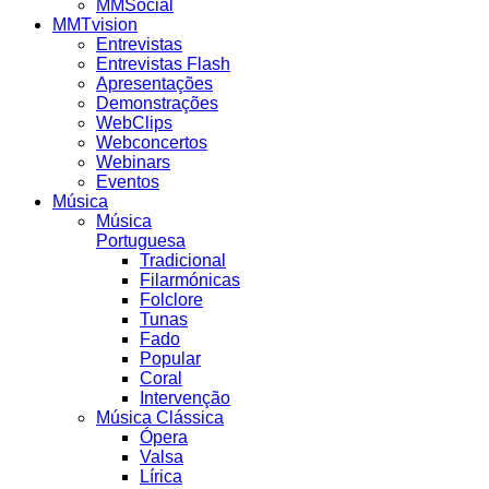
MMSocial
MMTvision
Entrevistas
Entrevistas Flash
Apresentações
Demonstrações
WebClips
Webconcertos
Webinars
Eventos
Música
Música
Portuguesa
Tradicional
Filarmónicas
Folclore
Tunas
Fado
Popular
Coral
Intervenção
Música Clássica
Ópera
Valsa
Lírica