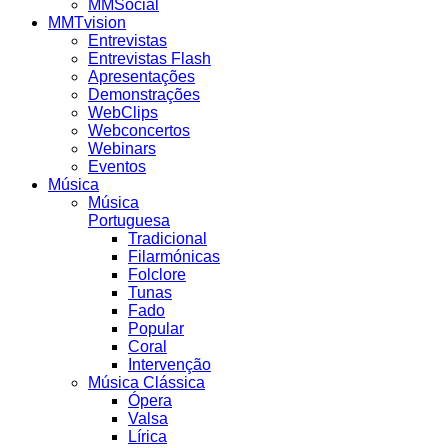
MMSocial
MMTvision
Entrevistas
Entrevistas Flash
Apresentações
Demonstrações
WebClips
Webconcertos
Webinars
Eventos
Música
Música
Portuguesa
Tradicional
Filarmónicas
Folclore
Tunas
Fado
Popular
Coral
Intervenção
Música Clássica
Ópera
Valsa
Lírica