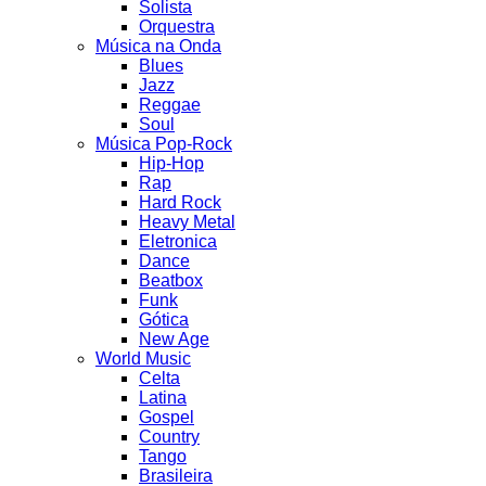
Solista
Orquestra
Música na Onda
Blues
Jazz
Reggae
Soul
Música Pop-Rock
Hip-Hop
Rap
Hard Rock
Heavy Metal
Eletronica
Dance
Beatbox
Funk
Gótica
New Age
World Music
Celta
Latina
Gospel
Country
Tango
Brasileira