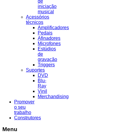
de
iniciação
musical
Acessórios
técnicos
Amplificadores
Pedais
Afinadores
Microfones
Estúdios
de
gravação
Triggers
Suportes
DVD
Blu-
Ray
Vinil
Merchandising
Promover
o seu
trabalho
Construtores
Menu