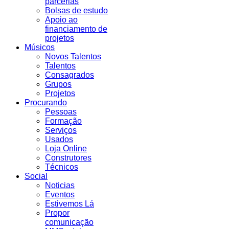
parcerias
Bolsas de estudo
Apoio ao
financiamento de
projetos
Músicos
Novos Talentos
Talentos
Consagrados
Grupos
Projetos
Procurando
Pessoas
Formação
Serviços
Usados
Loja Online
Construtores
Técnicos
Social
Noticias
Eventos
Estivemos Lá
Propor
comunicação