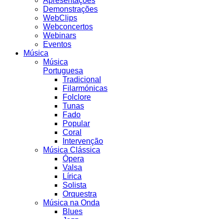
Apresentações
Demonstrações
WebClips
Webconcertos
Webinars
Eventos
Música
Música
Portuguesa
Tradicional
Filarmónicas
Folclore
Tunas
Fado
Popular
Coral
Intervenção
Música Clássica
Ópera
Valsa
Lírica
Solista
Orquestra
Música na Onda
Blues