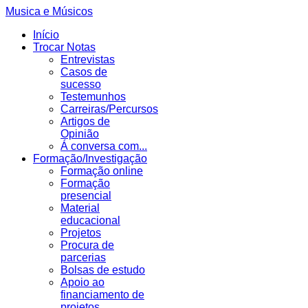
Musica e Músicos
Início
Trocar Notas
Entrevistas
Casos de
sucesso
Testemunhos
Carreiras/Percursos
Artigos de
Opinião
Á conversa com...
Formação/Investigação
Formação online
Formação
presencial
Material
educacional
Projetos
Procura de
parcerias
Bolsas de estudo
Apoio ao
financiamento de
projetos