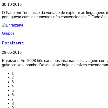
30-10-2016
O Fado em Trio nasce da vontade de explorar as linguagens d
portuguesa com instrumentos não convencionais. O Fado é o po
Grupos
Enraizarte
29-05-2015
Enraizarte Em 2008 três canalhos iniciaram esta viagem com 
gaita, caixa e bombo. Desde ai até hoje, as raízes estendera
1
2
3
4
5
6
7
8
9