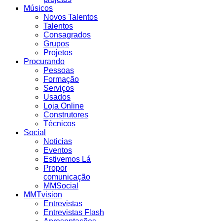
Músicos
Novos Talentos
Talentos
Consagrados
Grupos
Projetos
Procurando
Pessoas
Formação
Serviços
Usados
Loja Online
Construtores
Técnicos
Social
Noticias
Eventos
Estivemos Lá
Propor
comunicação
MMSocial
MMTvision
Entrevistas
Entrevistas Flash