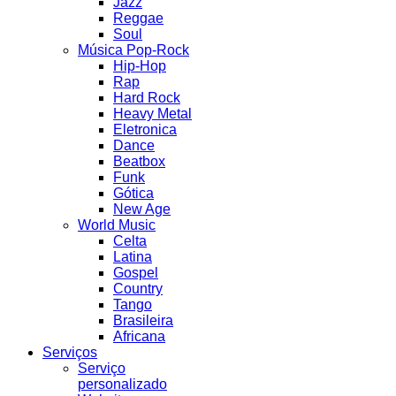
Jazz
Reggae
Soul
Música Pop-Rock
Hip-Hop
Rap
Hard Rock
Heavy Metal
Eletronica
Dance
Beatbox
Funk
Gótica
New Age
World Music
Celta
Latina
Gospel
Country
Tango
Brasileira
Africana
Serviços
Serviço
personalizado