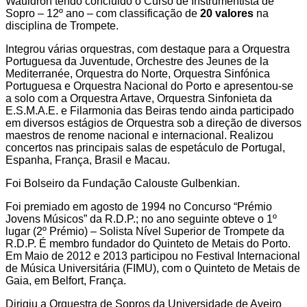
Wauldron tendo concluido o Curso de Instrumentista de
Sopro – 12º ano – com classificação de
20 valores
na
disciplina de Trompete.
Integrou várias orquestras, com destaque para a Orquestra
Portuguesa da Juventude, Orchestre des Jeunes de la
Mediterranée, Orquestra do Norte, Orquestra Sinfónica
Portuguesa e Orquestra Nacional do Porto e apresentou-se
a solo com a Orquestra Artave, Orquestra Sinfonieta da
E.S.M.A.E. e Filarmonia das Beiras tendo ainda participado
em diversos estágios de Orquestra sob a direção de diversos
maestros de renome nacional e internacional. Realizou
concertos nas principais salas de espetáculo de Portugal,
Espanha, França, Brasil e Macau.
Foi Bolseiro da Fundação Calouste Gulbenkian.
Foi premiado em agosto de 1994 no Concurso “Prémio
Jovens Músicos” da R.D.P.; no ano seguinte obteve o 1º
lugar (2º Prémio) – Solista Nível Superior de Trompete da
R.D.P. É membro fundador do Quinteto de Metais do Porto.
Em Maio de 2012 e 2013 participou no Festival Internacional
de Música Universitária (FIMU), com o Quinteto de Metais de
Gaia, em Belfort, França.
Dirigiu a Orquestra de Sopros da Universidade de Aveiro