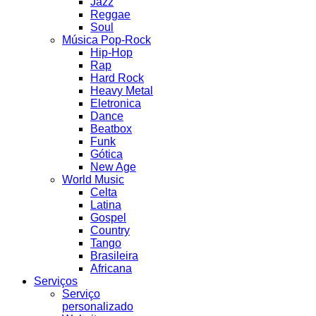
Jazz
Reggae
Soul
Música Pop-Rock
Hip-Hop
Rap
Hard Rock
Heavy Metal
Eletronica
Dance
Beatbox
Funk
Gótica
New Age
World Music
Celta
Latina
Gospel
Country
Tango
Brasileira
Africana
Serviços
Serviço
personalizado