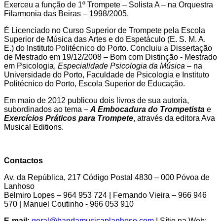
Exerceu a função de 1º Trompete – Solista A – na Orquestra
Filarmonia das Beiras – 1998/2005.
É Licenciado no Curso Superior de Trompete pela Escola
Superior de Música das Artes e do Espetáculo (E. S. M. A.
E.) do Instituto Politécnico do Porto. Concluiu a Dissertação
de Mestrado em 19/12/2008 – Bom com Distinção - Mestrado
em Psicologia,
Especialidade Psicologia da Música
– na
Universidade do Porto, Faculdade de Psicologia e Instituto
Politécnico do Porto, Escola Superior de Educação.
Em maio de 2012 publicou dois livros de sua autoria,
subordinados ao tema –
A Embocadura do Trompetista
e
Exercícios Práticos para Trompete
, através da editora Ava
Musical Editions.
Contactos
Av. da República, 217 Código Postal 4830 – 000 Póvoa de
Lanhoso
Belmiro Lopes – 964 953 724 | Fernando Vieira – 966 946
570 | Manuel Coutinho - 966 053 910
E-mail:
geral@bandamusicaplanhoso.com
| Sítio na Web: