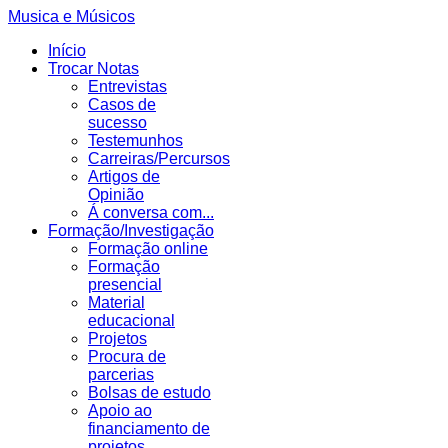
Musica e Músicos
Início
Trocar Notas
Entrevistas
Casos de
sucesso
Testemunhos
Carreiras/Percursos
Artigos de
Opinião
Á conversa com...
Formação/Investigação
Formação online
Formação
presencial
Material
educacional
Projetos
Procura de
parcerias
Bolsas de estudo
Apoio ao
financiamento de
projetos