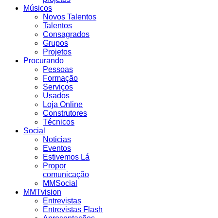
Músicos
Novos Talentos
Talentos
Consagrados
Grupos
Projetos
Procurando
Pessoas
Formação
Serviços
Usados
Loja Online
Construtores
Técnicos
Social
Noticias
Eventos
Estivemos Lá
Propor
comunicação
MMSocial
MMTvision
Entrevistas
Entrevistas Flash