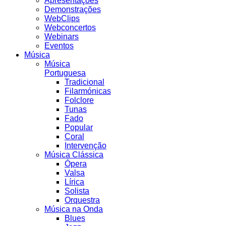
Apresentações
Demonstrações
WebClips
Webconcertos
Webinars
Eventos
Música
Música
Portuguesa
Tradicional
Filarmónicas
Folclore
Tunas
Fado
Popular
Coral
Intervenção
Música Clássica
Ópera
Valsa
Lírica
Solista
Orquestra
Música na Onda
Blues