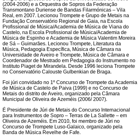
(2004-2006) e a Orquestra de Sopros da Federação
Transmontano Duriense de Bandas Filarmónicas – Vila
Real, em 2007. Lecionou Trompete e Grupo de Metais na
Fundação Conservatório Regional de Gaia, na Escola
Profissional de Música/Academia de Música de Viana do
Castelo, na Escola Profissional de Música/Academia de
Música de Espinho e Academia de Música Valentim Moreira
de Sá – Guimarães. Lecionou Trompete, Literatura da
Música, Pedagogia Específica, Música de Câmara na
Universidade de Aveiro e Trompete, Música de Câmara e
Coordenador de Mestrado em Pedagogia do Instrumento no
Instituto Piaget de Mirandela. Desde 1996 leciona Trompete
no Conservatório Calouste Gulbenkian de Braga.
Foi júri convidado no 1º Concurso de Trompete da Academia
de Música de Castelo de Paiva (1999) e no Concurso de
Metais do distrito de Aveiro, organizado pela Câmara
Municipal de Oliveira de Azeméis (2006/ 2007).
É Presidente de Júri de Metais do Concurso Internacional
para Instrumentos de Sopro – Terras de La Sallette – em
Oliveira de Azeméis. Em 2010, foi membro de Júri no
Concurso de Trompete Luso-Galaico, organizado pela
Banda de Música Revelhe de Fafe.