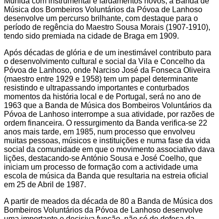
Munida com instrumental e fardamentos novos, a Banda de
Música dos Bombeiros Voluntários da Póvoa de Lanhoso
desenvolve um percurso brilhante, com destaque para o
período de regência do Maestro Sousa Morais (1907-1910),
tendo sido premiada na cidade de Braga em 1909.
Após décadas de glória e de um inestimável contributo para
o desenvolvimento cultural e social da Vila e Concelho da
Póvoa de Lanhoso, onde Narciso José da Fonseca Oliveira
(maestro entre 1929 e 1958) tem um papel determinante
resistindo e ultrapassando importantes e conturbados
momentos da história local e de Portugal, será no ano de
1963 que a Banda de Música dos Bombeiros Voluntários da
Póvoa de Lanhoso interrompe a sua atividade, por razões de
ordem financeira. O ressurgimento da Banda verifica-se 22
anos mais tarde, em 1985, num processo que envolveu
muitas pessoas, músicos e instituições e numa fase da vida
social da comunidade em que o movimento associativo dava
lições, destacando-se António Sousa e José Coelho, que
iniciam um processo de formação com a actividade uma
escola de música da Banda que resultaria na estreia oficial
em 25 de Abril de 1987.
A partir de meados da década de 80 a Banda de Música dos
Bombeiros Voluntários da Póvoa de Lanhoso desenvolve
uma importante e decisiva função, não só de defesa da