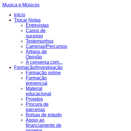
Musica e Músicos
Início
Trocar Notas
Entrevistas
Casos de
sucesso
Testemunhos
Carreiras/Percursos
Artigos de
Opinião
Á conversa com...
Formação/Investigação
Formação online
Formação
presencial
Material
educacional
Projetos
Procura de
parcerias
Bolsas de estudo
Apoio ao
financiamento de
projetos