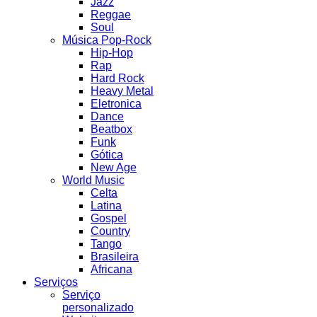
Jazz
Reggae
Soul
Música Pop-Rock
Hip-Hop
Rap
Hard Rock
Heavy Metal
Eletronica
Dance
Beatbox
Funk
Gótica
New Age
World Music
Celta
Latina
Gospel
Country
Tango
Brasileira
Africana
Serviços
Serviço
personalizado