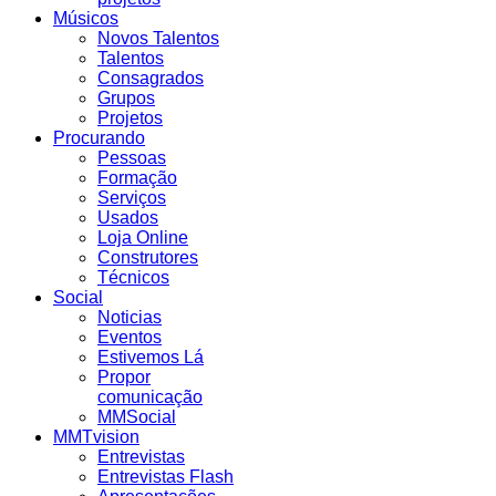
Músicos
Novos Talentos
Talentos
Consagrados
Grupos
Projetos
Procurando
Pessoas
Formação
Serviços
Usados
Loja Online
Construtores
Técnicos
Social
Noticias
Eventos
Estivemos Lá
Propor
comunicação
MMSocial
MMTvision
Entrevistas
Entrevistas Flash