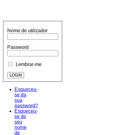
Nome de utilizador
Password
Lembrar-me
Esqueceu-
se da
sua
password?
Esqueceu-
se do
seu
nome
de