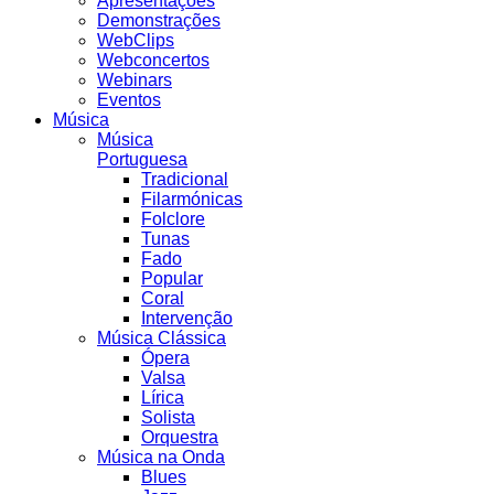
Apresentações
Demonstrações
WebClips
Webconcertos
Webinars
Eventos
Música
Música
Portuguesa
Tradicional
Filarmónicas
Folclore
Tunas
Fado
Popular
Coral
Intervenção
Música Clássica
Ópera
Valsa
Lírica
Solista
Orquestra
Música na Onda
Blues