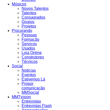
Músicos
Novos Talentos
Talentos
Consagrados
Grupos
Projetos
Procurando
Pessoas
Formação
Serviços
Usados
Loja Online
Construtores
Técnicos
Social
Noticias
Eventos
Estivemos Lá
Propor
comunicação
MMSocial
MMTvision
Entrevistas
Entrevistas Flash