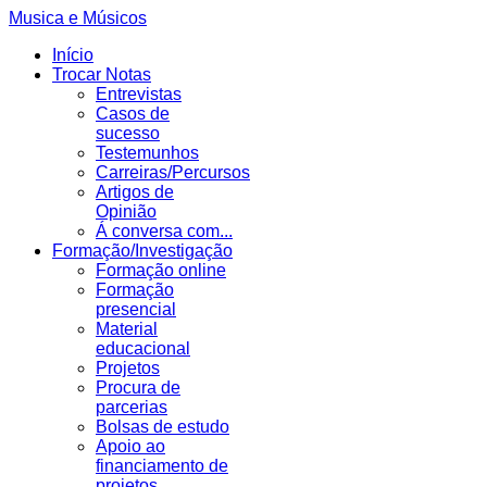
Musica e Músicos
Início
Trocar Notas
Entrevistas
Casos de
sucesso
Testemunhos
Carreiras/Percursos
Artigos de
Opinião
Á conversa com...
Formação/Investigação
Formação online
Formação
presencial
Material
educacional
Projetos
Procura de
parcerias
Bolsas de estudo
Apoio ao
financiamento de
projetos