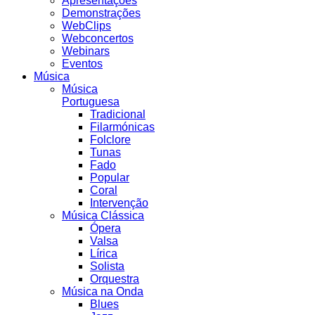
Apresentações
Demonstrações
WebClips
Webconcertos
Webinars
Eventos
Música
Música
Portuguesa
Tradicional
Filarmónicas
Folclore
Tunas
Fado
Popular
Coral
Intervenção
Música Clássica
Ópera
Valsa
Lírica
Solista
Orquestra
Música na Onda
Blues