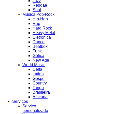
Jazz
Reggae
Soul
Música Pop-Rock
Hip-Hop
Rap
Hard Rock
Heavy Metal
Eletronica
Dance
Beatbox
Funk
Gótica
New Age
World Music
Celta
Latina
Gospel
Country
Tango
Brasileira
Africana
Serviços
Serviço
personalizado