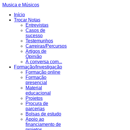
Musica e Músicos
Início
Trocar Notas
Entrevistas
Casos de
sucesso
Testemunhos
Carreiras/Percursos
Artigos de
Opinião
Á conversa com...
Formação/Investigação
Formação online
Formação
presencial
Material
educacional
Projetos
Procura de
parcerias
Bolsas de estudo
Apoio ao
financiamento de
projetos