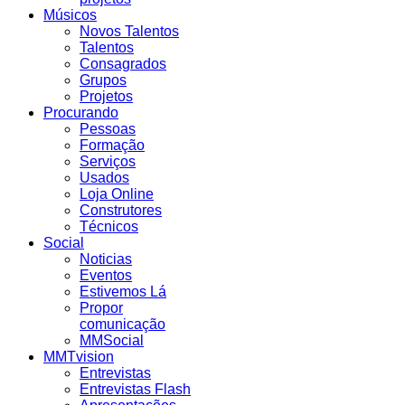
Músicos
Novos Talentos
Talentos
Consagrados
Grupos
Projetos
Procurando
Pessoas
Formação
Serviços
Usados
Loja Online
Construtores
Técnicos
Social
Noticias
Eventos
Estivemos Lá
Propor
comunicação
MMSocial
MMTvision
Entrevistas
Entrevistas Flash