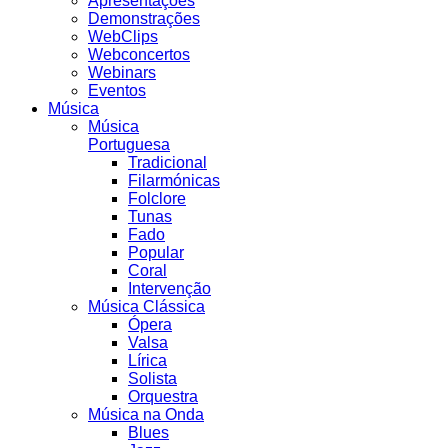
Apresentações
Demonstrações
WebClips
Webconcertos
Webinars
Eventos
Música
Música
Portuguesa
Tradicional
Filarmónicas
Folclore
Tunas
Fado
Popular
Coral
Intervenção
Música Clássica
Ópera
Valsa
Lírica
Solista
Orquestra
Música na Onda
Blues