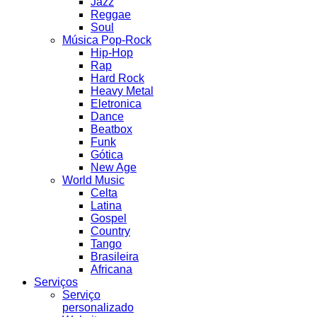
Jazz
Reggae
Soul
Música Pop-Rock
Hip-Hop
Rap
Hard Rock
Heavy Metal
Eletronica
Dance
Beatbox
Funk
Gótica
New Age
World Music
Celta
Latina
Gospel
Country
Tango
Brasileira
Africana
Serviços
Serviço
personalizado