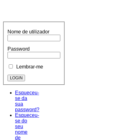
Nome de utilizador
Password
Lembrar-me
Esqueceu-
se da
sua
password?
Esqueceu-
se do
seu
nome
de