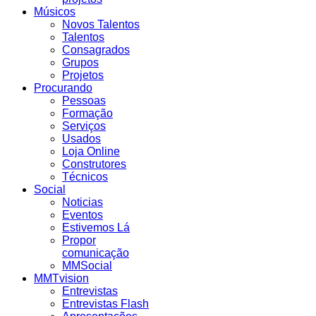
Músicos
Novos Talentos
Talentos
Consagrados
Grupos
Projetos
Procurando
Pessoas
Formação
Serviços
Usados
Loja Online
Construtores
Técnicos
Social
Noticias
Eventos
Estivemos Lá
Propor
comunicação
MMSocial
MMTvision
Entrevistas
Entrevistas Flash