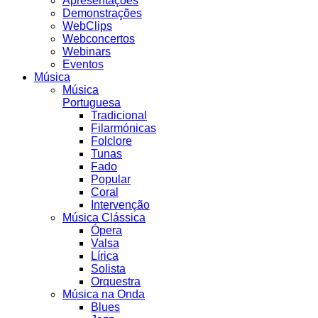
Apresentações
Demonstrações
WebClips
Webconcertos
Webinars
Eventos
Música
Música
Portuguesa
Tradicional
Filarmónicas
Folclore
Tunas
Fado
Popular
Coral
Intervenção
Música Clássica
Ópera
Valsa
Lírica
Solista
Orquestra
Música na Onda
Blues