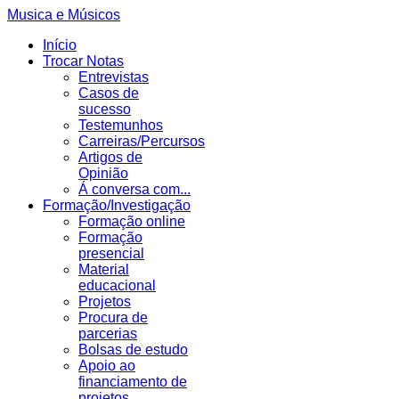
Musica e Músicos
Início
Trocar Notas
Entrevistas
Casos de
sucesso
Testemunhos
Carreiras/Percursos
Artigos de
Opinião
Á conversa com...
Formação/Investigação
Formação online
Formação
presencial
Material
educacional
Projetos
Procura de
parcerias
Bolsas de estudo
Apoio ao
financiamento de
projetos