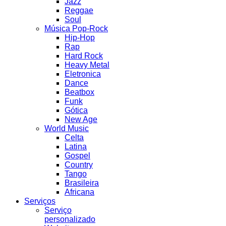
Jazz
Reggae
Soul
Música Pop-Rock
Hip-Hop
Rap
Hard Rock
Heavy Metal
Eletronica
Dance
Beatbox
Funk
Gótica
New Age
World Music
Celta
Latina
Gospel
Country
Tango
Brasileira
Africana
Serviços
Serviço
personalizado