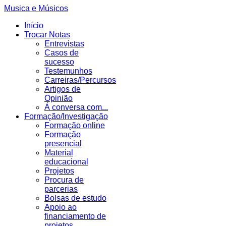
Musica e Músicos
Início
Trocar Notas
Entrevistas
Casos de
sucesso
Testemunhos
Carreiras/Percursos
Artigos de
Opinião
Á conversa com...
Formação/Investigação
Formação online
Formação
presencial
Material
educacional
Projetos
Procura de
parcerias
Bolsas de estudo
Apoio ao
financiamento de
projetos