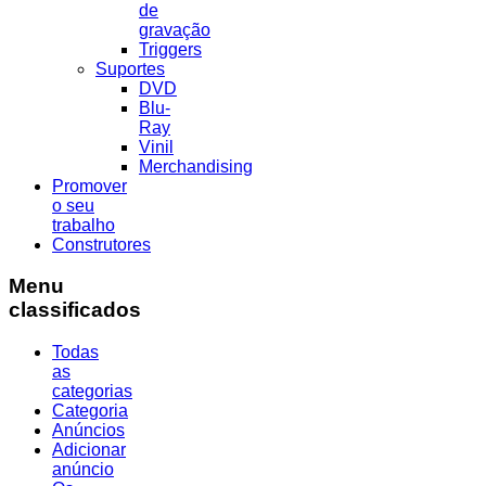
de
gravação
Triggers
Suportes
DVD
Blu-
Ray
Vinil
Merchandising
Promover
o seu
trabalho
Construtores
Menu
classificados
Todas
as
categorias
Categoria
Anúncios
Adicionar
anúncio