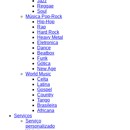
Jazz
Reggae
Soul
Música Pop-Rock
Hip-Hop
Rap
Hard Rock
Heavy Metal
Eletronica
Dance
Beatbox
Funk
Gótica
New Age
World Music
Celta
Latina
Gospel
Country
Tango
Brasileira
Africana
Serviços
Serviço
personalizado