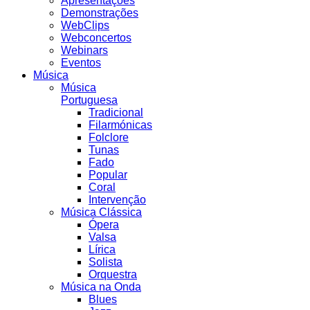
Apresentações
Demonstrações
WebClips
Webconcertos
Webinars
Eventos
Música
Música
Portuguesa
Tradicional
Filarmónicas
Folclore
Tunas
Fado
Popular
Coral
Intervenção
Música Clássica
Ópera
Valsa
Lírica
Solista
Orquestra
Música na Onda
Blues