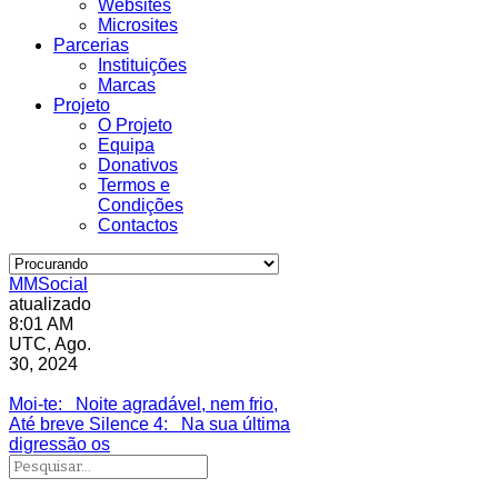
Websites
Microsites
Parcerias
Instituições
Marcas
Projeto
O Projeto
Equipa
Donativos
Termos e
Condições
Contactos
MMSocial
atualizado
8:01 AM
UTC, Ago.
30, 2024
Estivemos lá
Moi-te
: Noite agradável, nem frio,
Até breve Silence 4
: Na sua última
digressão os