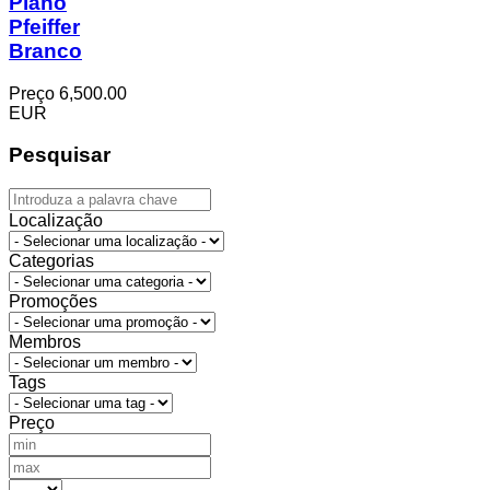
Piano
Pfeiffer
Branco
Preço
6,500.00
EUR
Pesquisar
Localização
Categorias
Promoções
Membros
Tags
Preço