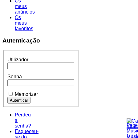
Os
meus
anúncios
Os
meus
favoritos
Autenticação
Utilizador
Senha
Memorizar
Perdeu
a
senha?
Esqueceu-
se do