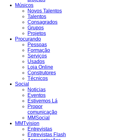
Músicos
Novos Talentos
Talentos
Consagrados
Grupos
Projetos
Procurando
Pessoas
Formação
Serviços
Usados
Loja Online
Construtores
Técnicos
Social
Noticias
Eventos
Estivemos Lá
Propor
comunicação
MMSocial
MMTvision
Entrevistas
Entrevistas Flash