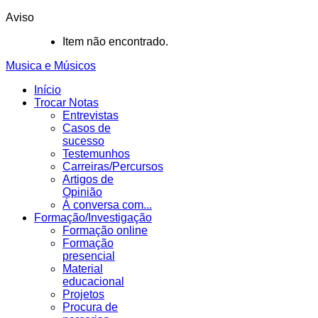
Aviso
Item não encontrado.
Musica e Músicos
Início
Trocar Notas
Entrevistas
Casos de
sucesso
Testemunhos
Carreiras/Percursos
Artigos de
Opinião
Á conversa com...
Formação/Investigação
Formação online
Formação
presencial
Material
educacional
Projetos
Procura de