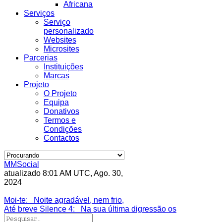
Africana
Serviços
Serviço
personalizado
Websites
Microsites
Parcerias
Instituições
Marcas
Projeto
O Projeto
Equipa
Donativos
Termos e
Condições
Contactos
MMSocial
atualizado 8:01 AM UTC, Ago. 30,
2024
Estivemos lá
Moi-te
: Noite agradável, nem frio,
Até breve Silence 4
: Na sua última digressão os