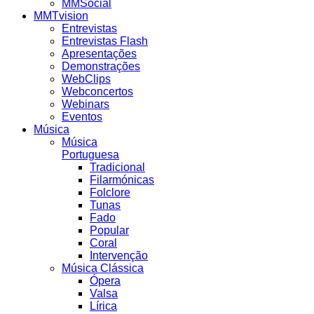
MMSocial
MMTvision
Entrevistas
Entrevistas Flash
Apresentações
Demonstrações
WebClips
Webconcertos
Webinars
Eventos
Música
Música
Portuguesa
Tradicional
Filarmónicas
Folclore
Tunas
Fado
Popular
Coral
Intervenção
Música Clássica
Ópera
Valsa
Lírica