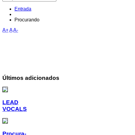
Entrada
Procurando
A+
A
A-
Últimos adicionados
LEAD
VOCALS
Procura-