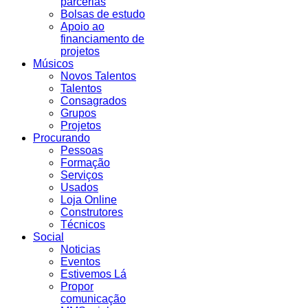
parcerias
Bolsas de estudo
Apoio ao
financiamento de
projetos
Músicos
Novos Talentos
Talentos
Consagrados
Grupos
Projetos
Procurando
Pessoas
Formação
Serviços
Usados
Loja Online
Construtores
Técnicos
Social
Noticias
Eventos
Estivemos Lá
Propor
comunicação