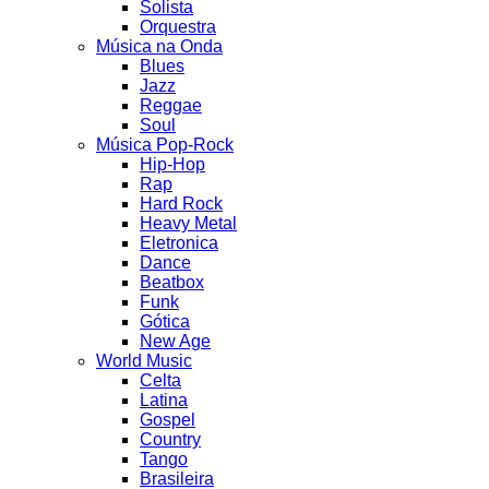
Solista
Orquestra
Música na Onda
Blues
Jazz
Reggae
Soul
Música Pop-Rock
Hip-Hop
Rap
Hard Rock
Heavy Metal
Eletronica
Dance
Beatbox
Funk
Gótica
New Age
World Music
Celta
Latina
Gospel
Country
Tango
Brasileira