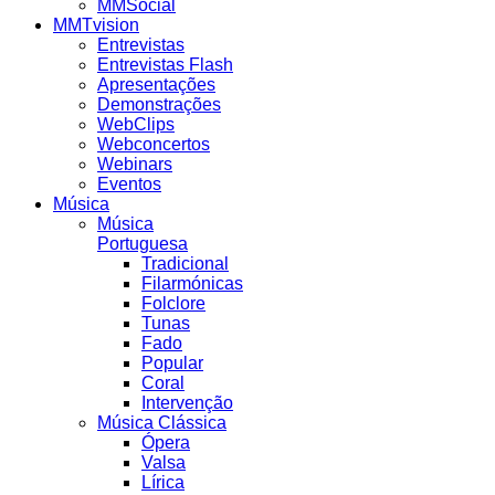
MMSocial
MMTvision
Entrevistas
Entrevistas Flash
Apresentações
Demonstrações
WebClips
Webconcertos
Webinars
Eventos
Música
Música
Portuguesa
Tradicional
Filarmónicas
Folclore
Tunas
Fado
Popular
Coral
Intervenção
Música Clássica
Ópera
Valsa
Lírica