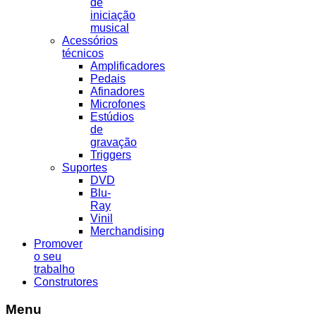
de
iniciação
musical
Acessórios
técnicos
Amplificadores
Pedais
Afinadores
Microfones
Estúdios
de
gravação
Triggers
Suportes
DVD
Blu-
Ray
Vinil
Merchandising
Promover
o seu
trabalho
Construtores
Menu