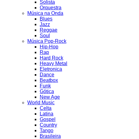
Solista
Orquestra
Música na Onda
Blues
Jazz
Reggae
Soul
Música Pop-Rock
Hip-Hop
Rap
Hard Rock
Heavy Metal
Eletronica
Dance
Beatbox
Funk
Gótica
New Age
World Music
Celta
Latina
Gospel
Country
Tango
Brasileira