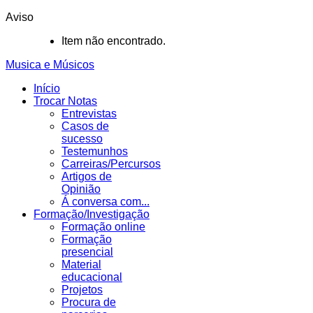
Aviso
Item não encontrado.
Musica e Músicos
Início
Trocar Notas
Entrevistas
Casos de
sucesso
Testemunhos
Carreiras/Percursos
Artigos de
Opinião
Á conversa com...
Formação/Investigação
Formação online
Formação
presencial
Material
educacional
Projetos
Procura de