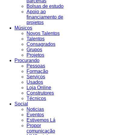
parcerias
Bolsas de estudo
Apoio ao
financiamento de
projetos
Músicos
Novos Talentos
Talentos
Consagrados
Grupos
Projetos
Procurando
Pessoas
Formação
Serviços
Usados
Loja Online
Construtores
Técnicos
Social
Noticias
Eventos
Estivemos Lá
Propor
comunicação