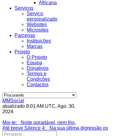
Africana
Serviços
Serviço
personalizado
Websites
Microsites
Parcerias
Instituições
Marcas
Projeto
O Projeto
Equipa
Donativos
Termos e
Condições
Contactos
MMSocial
atualizado 8:01 AM UTC, Ago. 30,
2024
Estivemos lá
Moi-te
: Noite agradável, nem frio,
Até breve Silence 4
: Na sua última digressão os