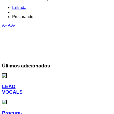
Entrada
Procurando
A+
A
A-
Últimos adicionados
LEAD
VOCALS
Procura-