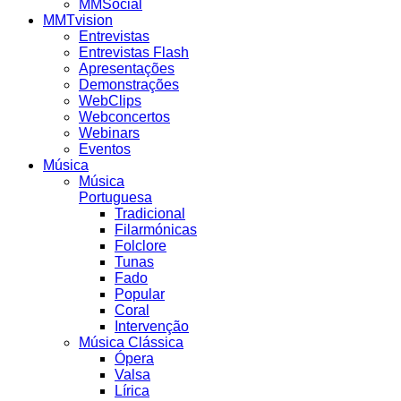
MMSocial
MMTvision
Entrevistas
Entrevistas Flash
Apresentações
Demonstrações
WebClips
Webconcertos
Webinars
Eventos
Música
Música
Portuguesa
Tradicional
Filarmónicas
Folclore
Tunas
Fado
Popular
Coral
Intervenção
Música Clássica
Ópera
Valsa
Lírica