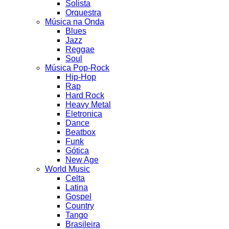
Solista
Orquestra
Música na Onda
Blues
Jazz
Reggae
Soul
Música Pop-Rock
Hip-Hop
Rap
Hard Rock
Heavy Metal
Eletronica
Dance
Beatbox
Funk
Gótica
New Age
World Music
Celta
Latina
Gospel
Country
Tango
Brasileira