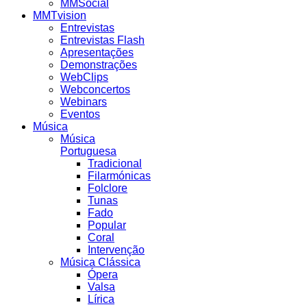
MMSocial
MMTvision
Entrevistas
Entrevistas Flash
Apresentações
Demonstrações
WebClips
Webconcertos
Webinars
Eventos
Música
Música
Portuguesa
Tradicional
Filarmónicas
Folclore
Tunas
Fado
Popular
Coral
Intervenção
Música Clássica
Ópera
Valsa
Lírica