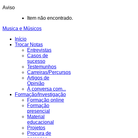
Aviso
Item não encontrado.
Musica e Músicos
Início
Trocar Notas
Entrevistas
Casos de
sucesso
Testemunhos
Carreiras/Percursos
Artigos de
Opinião
Á conversa com...
Formação/Investigação
Formação online
Formação
presencial
Material
educacional
Projetos
Procura de