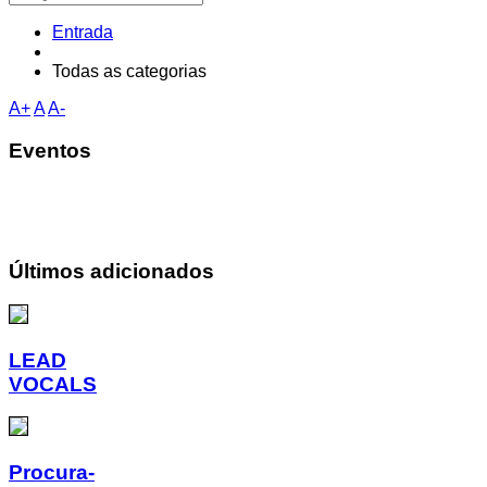
Entrada
Todas as categorias
A+
A
A-
Eventos
Últimos adicionados
LEAD
VOCALS
Procura-