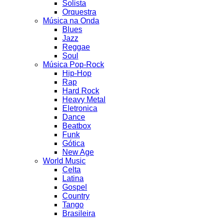
Solista
Orquestra
Música na Onda
Blues
Jazz
Reggae
Soul
Música Pop-Rock
Hip-Hop
Rap
Hard Rock
Heavy Metal
Eletronica
Dance
Beatbox
Funk
Gótica
New Age
World Music
Celta
Latina
Gospel
Country
Tango
Brasileira