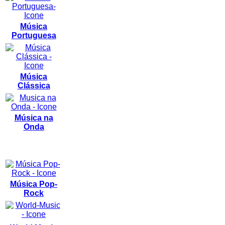
Música
Portuguesa
Música
Clássica
Música na
Onda
Música Pop-
Rock