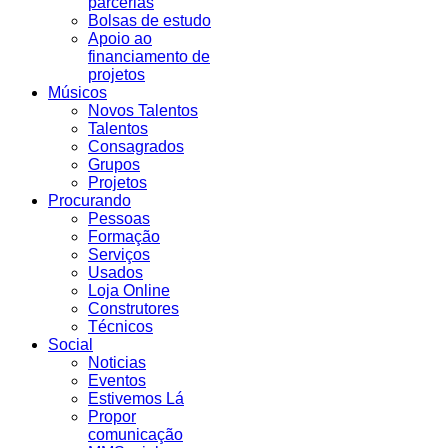
parcerias
Bolsas de estudo
Apoio ao
financiamento de
projetos
Músicos
Novos Talentos
Talentos
Consagrados
Grupos
Projetos
Procurando
Pessoas
Formação
Serviços
Usados
Loja Online
Construtores
Técnicos
Social
Noticias
Eventos
Estivemos Lá
Propor
comunicação