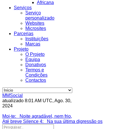
Africana
Serviços
Serviço
personalizado
Websites
Microsites
Parcerias
Instituições
Marcas
Projeto
O Projeto
Equipa
Donativos
Termos e
Condições
Contactos
MMSocial
atualizado 8:01 AM UTC, Ago. 30,
2024
Estivemos lá
Moi-te
: Noite agradável, nem frio,
Até breve Silence 4
: Na sua última digressão os