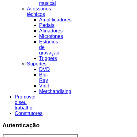
musical
Acessórios
técnicos
Amplificadores
Pedais
Afinadores
Microfones
Estúdios
de
gravação
Triggers
Suportes
DVD
Blu-
Ray
Vinil
Merchandising
Promover
o seu
trabalho
Construtores
Autenticação