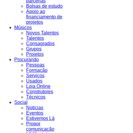
parcerias
Bolsas de estudo
Apoio ao
financiamento de
projetos
Músicos
Novos Talentos
Talentos
Consagrados
Grupos
Projetos
Procurando
Pessoas
Formação
Serviços
Usados
Loja Online
Construtores
Técnicos
Social
Noticias
Eventos
Estivemos Lá
Propor
comunicação