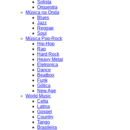
Solista
Orquestra
Música na Onda
Blues
Jazz
Reggae
Soul
Música Pop-Rock
Hip-Hop
Rap
Hard Rock
Heavy Metal
Eletronica
Dance
Beatbox
Funk
Gótica
New Age
World Music
Celta
Latina
Gospel
Country
Tango
Brasileira