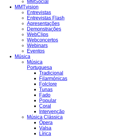
MMSocial
MMTvision
Entrevistas
Entrevistas Flash
Apresentações
Demonstrações
WebClips
Webconcertos
Webinars
Eventos
Música
Música
Portuguesa
Tradicional
Filarmónicas
Folclore
Tunas
Fado
Popular
Coral
Intervenção
Música Clássica
Ópera
Valsa
Lírica