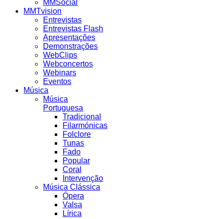
MMSocial
MMTvision
Entrevistas
Entrevistas Flash
Apresentações
Demonstrações
WebClips
Webconcertos
Webinars
Eventos
Música
Música
Portuguesa
Tradicional
Filarmónicas
Folclore
Tunas
Fado
Popular
Coral
Intervenção
Música Clássica
Ópera
Valsa
Lírica