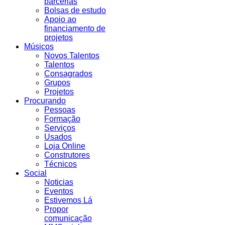
parcerias
Bolsas de estudo
Apoio ao
financiamento de
projetos
Músicos
Novos Talentos
Talentos
Consagrados
Grupos
Projetos
Procurando
Pessoas
Formação
Serviços
Usados
Loja Online
Construtores
Técnicos
Social
Noticias
Eventos
Estivemos Lá
Propor
comunicação