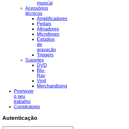
musical
Acessórios
técnicos
Amplificadores
Pedais
Afinadores
Microfones
Estúdios
de
gravação
Triggers
Suportes
DVD
Blu-
Ray
Vinil
Merchandising
Promover
o seu
trabalho
Construtores
Autenticação