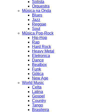
Solista
Orquestra
Música na Onda
Blues
Jazz
Reggae
Soul
Música Pop-Rock
Hip-Hop
Rap
Hard Rock
Heavy Metal
Eletronica
Dance
Beatbox
Funk
Gótica
New Age
World Music
Celta
Latina
Gospel
Country
Tango
Brasileira