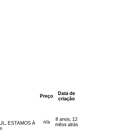
Data de
Preço
criação
8 anos, 12
n/a
UL, ESTAMOS Á
mêss atrás
m