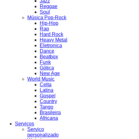
Jazz
Reggae
Soul
Música Pop-Rock
Hip-Hop
Rap
Hard Rock
Heavy Metal
Eletronica
Dance
Beatbox
Funk
Gótica
New Age
World Music
Celta
Latina
Gospel
Country
Tango
Brasileira
Africana
Serviços
Serviço
personalizado