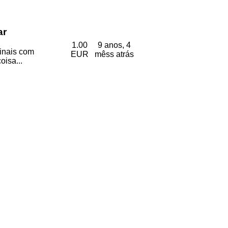
ar
1.00
9 anos, 4
ginais com
EUR
mêss atrás
oisa...