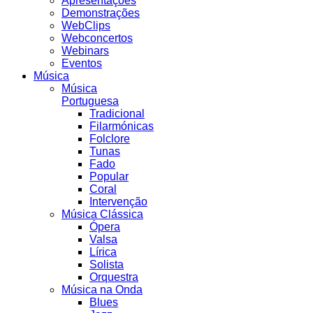
Apresentações
Demonstrações
WebClips
Webconcertos
Webinars
Eventos
Música
Música
Portuguesa
Tradicional
Filarmónicas
Folclore
Tunas
Fado
Popular
Coral
Intervenção
Música Clássica
Ópera
Valsa
Lírica
Solista
Orquestra
Música na Onda
Blues