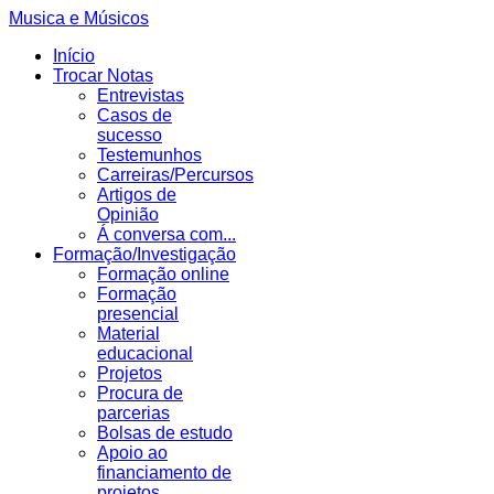
Musica e Músicos
Início
Trocar Notas
Entrevistas
Casos de
sucesso
Testemunhos
Carreiras/Percursos
Artigos de
Opinião
Á conversa com...
Formação/Investigação
Formação online
Formação
presencial
Material
educacional
Projetos
Procura de
parcerias
Bolsas de estudo
Apoio ao
financiamento de
projetos