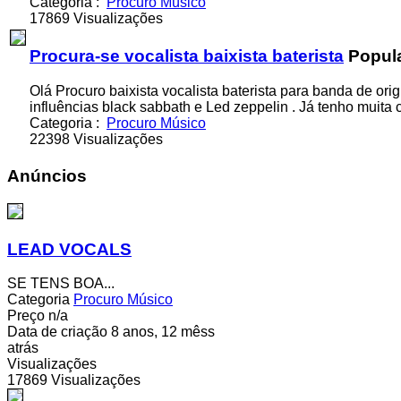
Categoria
:
Procuro Músico
17869 Visualizações
Procura-se vocalista baixista baterista
Popul
Olá Procuro baixista vocalista baterista para banda de ori
influências black sabbath e Led zeppelin . Já tenho muita c
Categoria
:
Procuro Músico
22398 Visualizações
Anúncios
LEAD VOCALS
SE TENS BOA...
Categoria
Procuro Músico
Preço
n/a
Data de criação
8 anos, 12 mêss
atrás
Visualizações
17869 Visualizações