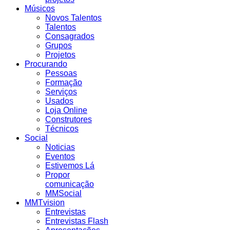
Músicos
Novos Talentos
Talentos
Consagrados
Grupos
Projetos
Procurando
Pessoas
Formação
Serviços
Usados
Loja Online
Construtores
Técnicos
Social
Noticias
Eventos
Estivemos Lá
Propor
comunicação
MMSocial
MMTvision
Entrevistas
Entrevistas Flash