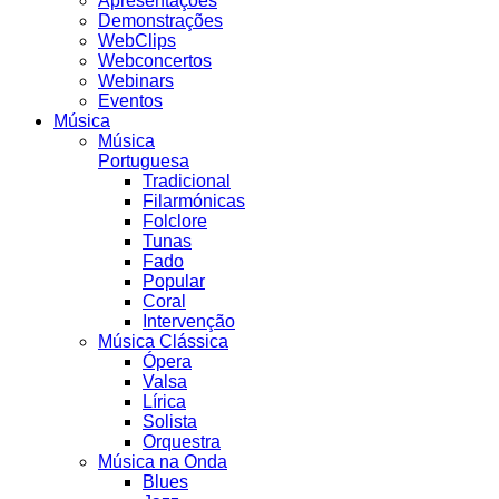
Apresentações
Demonstrações
WebClips
Webconcertos
Webinars
Eventos
Música
Música
Portuguesa
Tradicional
Filarmónicas
Folclore
Tunas
Fado
Popular
Coral
Intervenção
Música Clássica
Ópera
Valsa
Lírica
Solista
Orquestra
Música na Onda
Blues