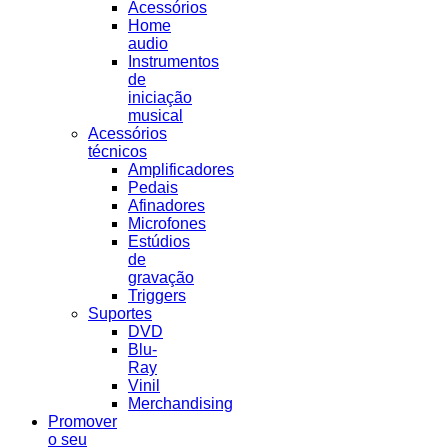
Acessórios
Home
audio
Instrumentos
de
iniciação
musical
Acessórios
técnicos
Amplificadores
Pedais
Afinadores
Microfones
Estúdios
de
gravação
Triggers
Suportes
DVD
Blu-
Ray
Vinil
Merchandising
Promover
o seu