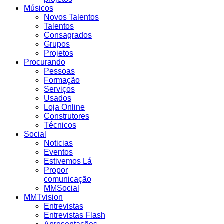
Músicos
Novos Talentos
Talentos
Consagrados
Grupos
Projetos
Procurando
Pessoas
Formação
Serviços
Usados
Loja Online
Construtores
Técnicos
Social
Noticias
Eventos
Estivemos Lá
Propor
comunicação
MMSocial
MMTvision
Entrevistas
Entrevistas Flash