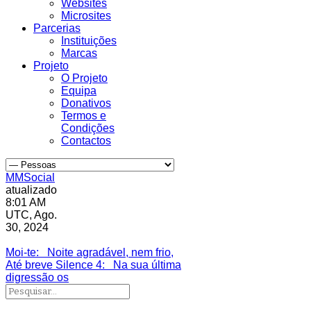
Websites
Microsites
Parcerias
Instituições
Marcas
Projeto
O Projeto
Equipa
Donativos
Termos e
Condições
Contactos
MMSocial
atualizado
8:01 AM
UTC, Ago.
30, 2024
Estivemos lá
Moi-te
: Noite agradável, nem frio,
Até breve Silence 4
: Na sua última
digressão os