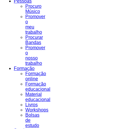
Pessoas
Procuro
Músico
Promover
o
meu
trabalho
Procurar
Bandas
Promover
o
nosso
trabalho
Formação
Formação
online
Formação
educacional
Material
educacional
Livros
Workshops
Bolsas
de
estudo