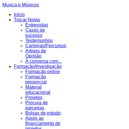
Musica e Músicos
Início
Trocar Notas
Entrevistas
Casos de
sucesso
Testemunhos
Carreiras/Percursos
Artigos de
Opinião
Á conversa com...
Formação/Investigação
Formação online
Formação
presencial
Material
educacional
Projetos
Procura de
parcerias
Bolsas de estudo
Apoio ao
financiamento de
projetos