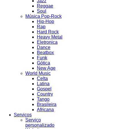
Jazz
Reggae
Soul
Música Pop-Rock
Hip-Hop
Rap
Hard Rock
Heavy Metal
Eletronica
Dance
Beatbox
Funk
Gótica
New Age
World Music
Celta
Latina
Gospel
Country
Tango
Brasileira
Africana
Serviços
Serviço
personalizado