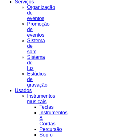
Serviços
Organização
de
eventos
Promoção
de
eventos
Sistema
de
som
Sistema
de
luz
Estúdios
de
gravação
Usados
Instrumentos
musicais
Teclas
Instrumentos
&
Cordas
Percursão
Sopro