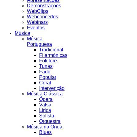
Apresentações
Demonstrações
WebClips
Webconcertos
Webinars
Eventos
Música
Música
Portuguesa
Tradicional
Filarmónicas
Folclore
Tunas
Fado
Popular
Coral
Intervenção
Música Clássica
Ópera
Valsa
Lírica
Solista
Orquestra
Música na Onda
Blues