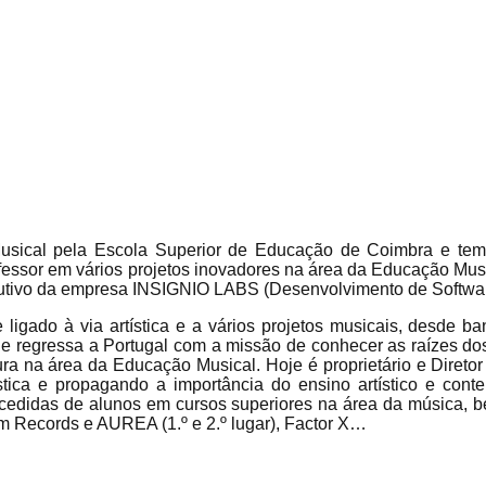
sical pela Escola Superior de Educação de Coimbra e tem 
fessor em vários projetos inovadores na área da Educação Mus
ecutivo da empresa INSIGNIO LABS (Desenvolvimento de Softwar
ligado à via artística e a vários projetos musicais, desde b
e regressa a Portugal com a missão de conhecer as raízes dos
ra na área da Educação Musical. Hoje é proprietário e Diretor
ica e propagando a importância do ensino artístico e cont
ucedidas de alunos em cursos superiores na área da música,
m Records e AUREA (1.º e 2.º lugar), Factor X…