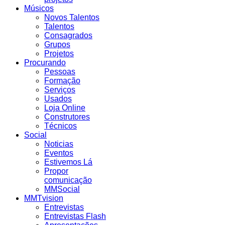
Músicos
Novos Talentos
Talentos
Consagrados
Grupos
Projetos
Procurando
Pessoas
Formação
Serviços
Usados
Loja Online
Construtores
Técnicos
Social
Noticias
Eventos
Estivemos Lá
Propor
comunicação
MMSocial
MMTvision
Entrevistas
Entrevistas Flash