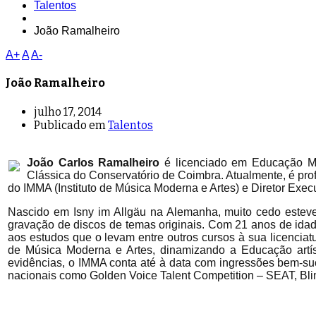
Talentos
João Ramalheiro
A+
A
A-
João Ramalheiro
julho 17, 2014
Publicado em
Talentos
João Carlos Ramalheiro
é licenciado em Educação Mu
Clássica do Conservatório de Coimbra. Atualmente, é pro
do IMMA (Instituto de Música Moderna e Artes) e Diretor Ex
Nascido em Isny im Allgäu na Alemanha, muito cedo esteve 
gravação de discos de temas originais. Com 21 anos de idad
aos estudos que o levam entre outros cursos à sua licenciatu
de Música Moderna e Artes, dinamizando a Educação artíst
evidências, o IMMA conta até à data com ingressões bem-s
nacionais como Golden Voice Talent Competition – SEAT, Bli