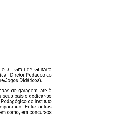
o 3.º Grau de Guitarra
ical, Diretor Pedagógico
e/Jogos Didáticos).
andas de garagem, até à
 seus pais e dedicar-se
 Pedagógico do Instituto
emporâneo. Entre outras
 bem como, em concursos