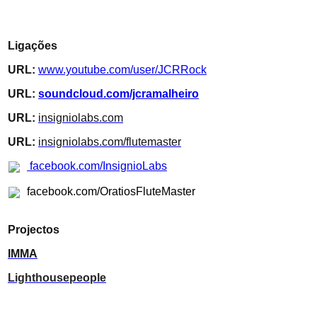
Ligações
URL:
www.youtube.com/user/JCRRock
URL:
soundcloud.com/jcramalheiro
URL:
insigniolabs.com
URL:
insigniolabs.com/flutemaster
facebook.com/InsignioLabs
facebook.com/OratiosFluteMaster
Projectos
IMMA
Lighthousepeople