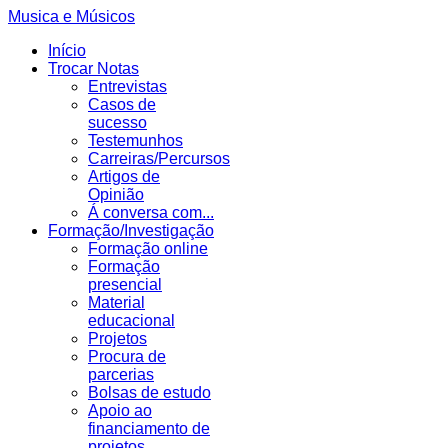
Musica e Músicos
Início
Trocar Notas
Entrevistas
Casos de
sucesso
Testemunhos
Carreiras/Percursos
Artigos de
Opinião
Á conversa com...
Formação/Investigação
Formação online
Formação
presencial
Material
educacional
Projetos
Procura de
parcerias
Bolsas de estudo
Apoio ao
financiamento de
projetos