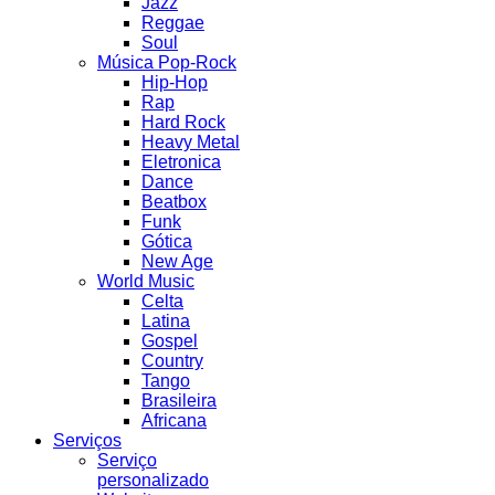
Jazz
Reggae
Soul
Música Pop-Rock
Hip-Hop
Rap
Hard Rock
Heavy Metal
Eletronica
Dance
Beatbox
Funk
Gótica
New Age
World Music
Celta
Latina
Gospel
Country
Tango
Brasileira
Africana
Serviços
Serviço
personalizado