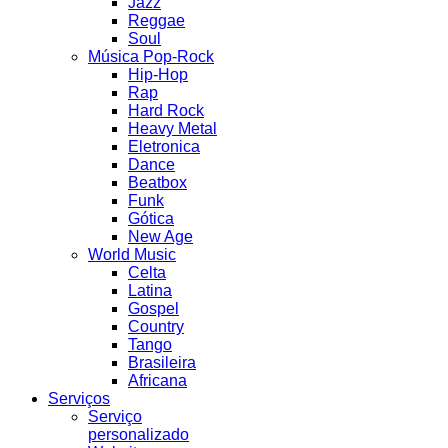
Jazz
Reggae
Soul
Música Pop-Rock
Hip-Hop
Rap
Hard Rock
Heavy Metal
Eletronica
Dance
Beatbox
Funk
Gótica
New Age
World Music
Celta
Latina
Gospel
Country
Tango
Brasileira
Africana
Serviços
Serviço
personalizado