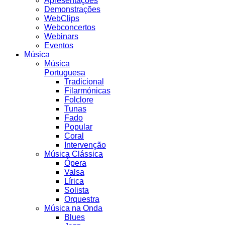
Apresentações
Demonstrações
WebClips
Webconcertos
Webinars
Eventos
Música
Música
Portuguesa
Tradicional
Filarmónicas
Folclore
Tunas
Fado
Popular
Coral
Intervenção
Música Clássica
Ópera
Valsa
Lírica
Solista
Orquestra
Música na Onda
Blues