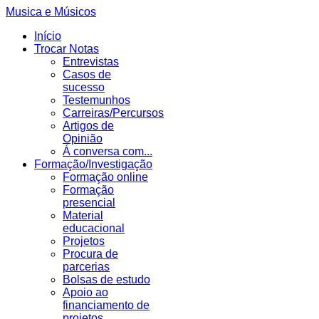
Musica e Músicos
Início
Trocar Notas
Entrevistas
Casos de
sucesso
Testemunhos
Carreiras/Percursos
Artigos de
Opinião
Á conversa com...
Formação/Investigação
Formação online
Formação
presencial
Material
educacional
Projetos
Procura de
parcerias
Bolsas de estudo
Apoio ao
financiamento de
projetos