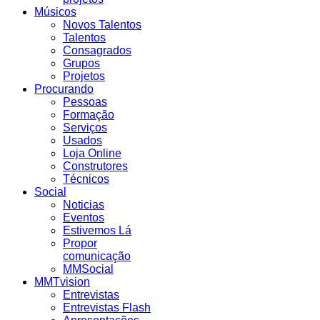
Músicos
Novos Talentos
Talentos
Consagrados
Grupos
Projetos
Procurando
Pessoas
Formação
Serviços
Usados
Loja Online
Construtores
Técnicos
Social
Noticias
Eventos
Estivemos Lá
Propor
comunicação
MMSocial
MMTvision
Entrevistas
Entrevistas Flash